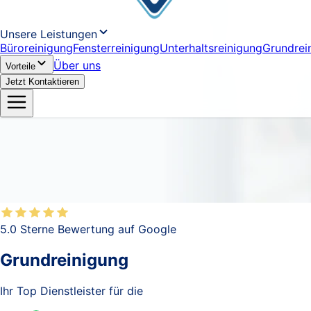
Unsere Leistungen
Büroreinigung
Fensterreinigung
Unterhaltsreinigung
Grundrei
Über uns
Vorteile
Jetzt Kontaktieren
5.0 Sterne Bewertung auf Google
Grundreinigung
Ihr Top Dienstleister für die